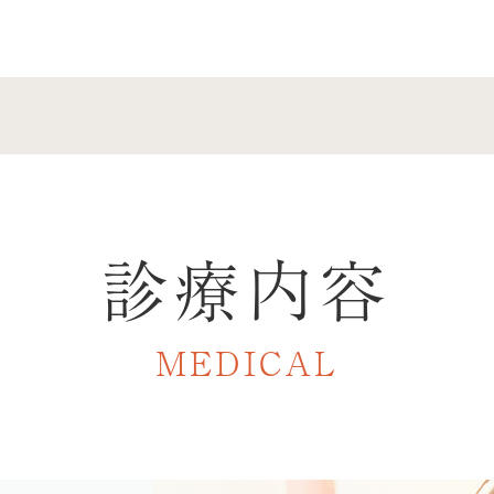
美しい口元と
健康
は、研修のため休診とさせていただきます。
6日です。
1日です。
ミチコ
は、休診とさせていただきます。
本矯正歯科学会のため休診とさせていただきます。
診療内容
o (加速矯正装置) キャンペーン
クリニ
矯正装置です。
MEDICAL
ャンペーン中です。(大人の矯正対象です。)
療中の方もご興味ある方はご相談ください。