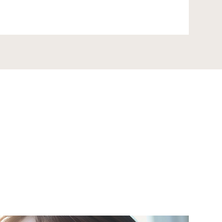
ここ
な噛み合わせを
矯正歯科
ック
から