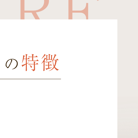
URE
特徴
クの